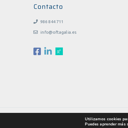
Contacto
986 844 711
info@oftagalia.es
Copyright ©2022 Oftagalia
Aviso Legal
Utilizamos cookies par
Puedes aprender más s