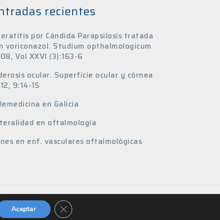
ntradas recientes
eratitis por Cándida Parapsilosis tratada
n voriconazol. Studium opthalmologicum
08, Vol XXVI (3):163-6
derosis ocular. Superficie ocular y córnea
12, 9:14-15
lemedicina en Galicia
teralidad en oftalmología
nes en enf. vasculares oftalmológicas
CERRAR EL BANNER DE COOKIES RGPD
Aceptar