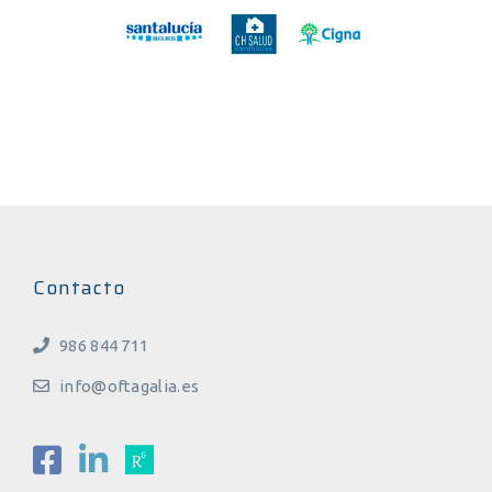
Contacto
986 844 711
info@oftagalia.es