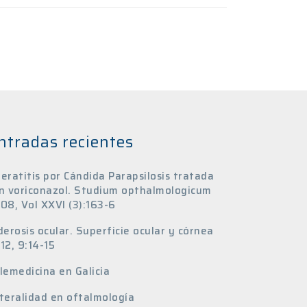
ntradas recientes
eratitis por Cándida Parapsilosis tratada
n voriconazol. Studium opthalmologicum
08, Vol XXVI (3):163-6
derosis ocular. Superficie ocular y córnea
12, 9:14-15
lemedicina en Galicia
teralidad en oftalmología