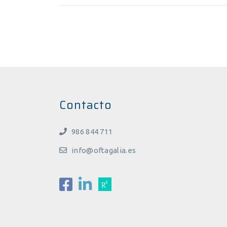
Contacto
986 844 711
info@oftagalia.es