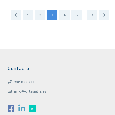
1
2
3
4
5
...
7
Contacto
986 844 711
info@oftagalia.es